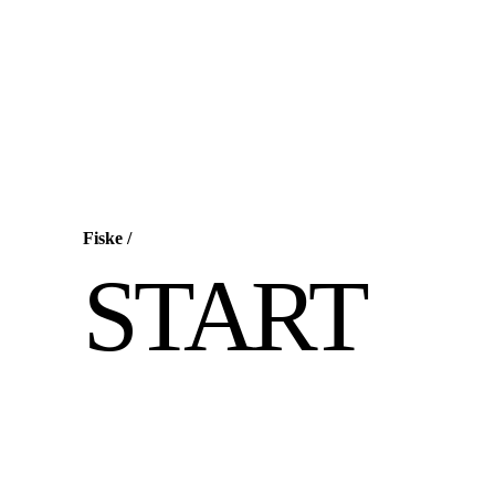
Fiske
/
START